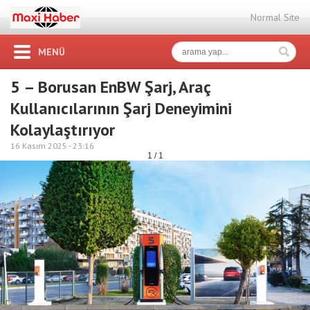
Normal Site
MENÜ
5 – Borusan EnBW Şarj, Araç
Kullanıcılarının Şarj Deneyimini
Kolaylaştırıyor
16 Kasım 2025 -
23:16
1 / 1