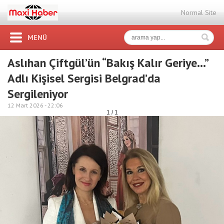
Normal Site
MENÜ
Aslıhan Çiftgül’ün “Bakış Kalır Geriye…”
Adlı Kişisel Sergisi Belgrad’da
Sergileniyor
12 Mart 2026 -
22:06
1 / 1