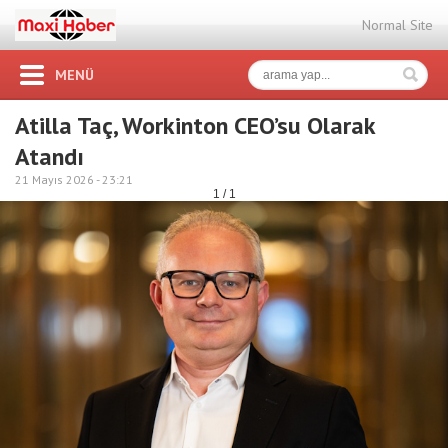
Normal Site
MENÜ
Atilla Taç, Workinton CEO’su Olarak
Atandı
21 Mayıs 2026 -
23:21
1 / 1