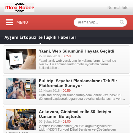
Normal Site
MENÜ
Ayşem Ertopuz ile İlişkili Haberler
Yaani, Web Sürümünü Hayata Geçirdi
27 Nisan 2018 -
00:59
Yaani, artık web versiyonu ile kullanıcıların hizmetinde
olacak. Bu zamana kadar mobil uygulama olarak
kullanılabilen ...
Fulltrip, Seyahat Planlamalarını Tek Bir
Platformdan Sunuyor
12 Nisan 2018 -
00:59
Dijital tatil deneyimi sunan fulltrip.com, online vize başvuru
dönemini başlatarak uçtan uca seyahat planlamasına yen ...
Arıkovanı, Girişimciler İle 30 İletişim
Uzmanını Buluşturdu
06 Şubat 2018 -
01:00
[caption id="attachment_28058" align="aligncenter"
width="633"] Turkcell Dijital Servisler ve Çözümlerden