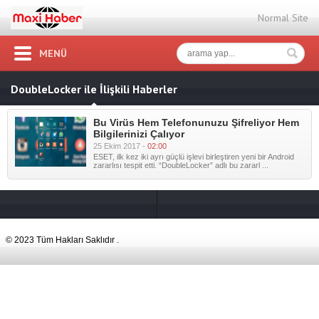
Normal Site
MENÜ
DoubleLocker ile İlişkili Haberler
Bu Virüs Hem Telefonunuzu Şifreliyor Hem
Bilgilerinizi Çalıyor
25 Ekim 2017 -
02:00
ESET, ilk kez iki ayrı güçlü işlevi birleştiren yeni bir Android
zararlısı tespit etti. “DoubleLocker” adlı bu zararl ...
© 2023 Tüm Hakları Saklıdır .