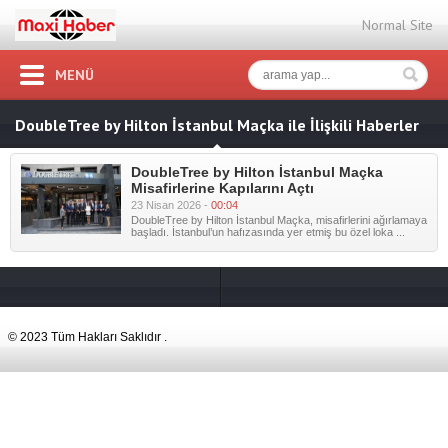
Normal Site
MENÜ
DoubleTree by Hilton İstanbul Maçka ile İlişkili Haberler
DoubleTree by Hilton İstanbul Maçka
Misafirlerine Kapılarını Açtı
23 Nisan 2026 -
00:04
DoubleTree by Hilton İstanbul Maçka, misafirlerini ağırlamaya
başladı. İstanbul’un hafızasında yer etmiş bu özel loka ...
© 2023 Tüm Hakları Saklıdır .