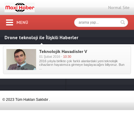
Normal Site
MENÜ
Drone teknoloji ile İlişkili Haberler
Teknolojik Havadisler V
01 Şubat 2016 -
10:30
2016 yılıyla birlikte çok farklı alanlardaki yeni teknolojik
cihazların hayatımıza girmeye başlayacağını biliyoruz. Bun
...
© 2023 Tüm Hakları Saklıdır .