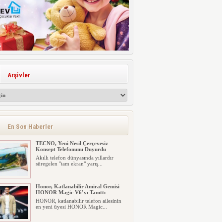
Arşivler
En Son Haberler
TECNO, Yeni Nesil Çerçevesiz
Konsept Telefonunu Duyurdu
Akıllı telefon dünyasında yıllardır
süregelen "tam ekran" yarış...
Honor, Katlanabilir Amiral Gemisi
HONOR Magic V6’yı Tanıttı
HONOR, katlanabilir telefon ailesinin
en yeni üyesi HONOR Magic...