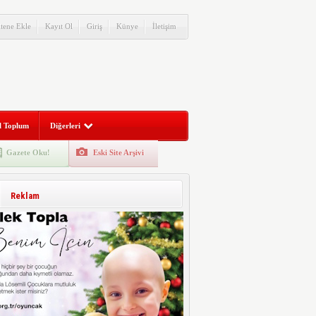
itene Ekle
Kayıt Ol
Giriş
Künye
İletişim
l Toplum
Diğerleri
Gazete Oku!
Eski Site Arşivi
Reklam