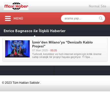
Normal Site
MENÜ
Enrico Bagnasco ile İlişkili Haberler
İzmir’den Milano’ya “Denizaltı Kablo
Projesi”
07 Mart 2025 -
00:05
Turkcell, kesintisiz ve hızlı internet erişimi için kritik öneme
sahip stratejik bir projeyi hayata geçiriyor. TI Spa ...
© 2023 Tüm Hakları Saklıdır .