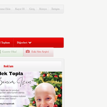
itene Ekle
Kayıt Ol
Giriş
Künye
İletişim
l Toplum
Diğerleri
Gazete Oku!
Eski Site Arşivi
Reklam