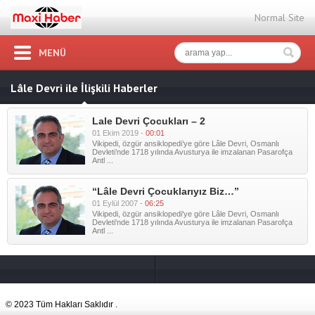
Normal Site
MENÜ
Lâle Devri ile İlişkili Haberler
Lale Devri Çocukları – 2
01 Ekim 2019 -
00:01
Vikipedi, özgür ansiklopedi’ye göre Lâle Devri, Osmanlı
Devleti’nde 1718 yılında Avusturya ile imzalanan Pasarofça
Antl ...
“Lâle Devri Çocuklarıyız Biz…”
01 Eylül 2007 -
06:25
Vikipedi, özgür ansiklopedi'ye göre Lâle Devri, Osmanlı
Devleti'nde 1718 yılında Avusturya ile imzalanan Pasarofça
Antl ...
© 2023 Tüm Hakları Saklıdır .