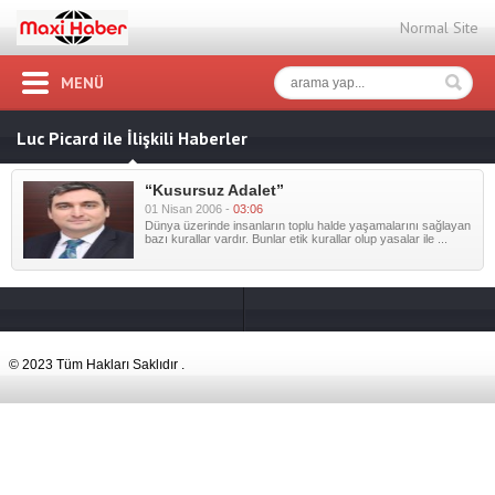
Normal Site
MENÜ
Luc Picard ile İlişkili Haberler
“Kusursuz Adalet”
01 Nisan 2006 -
03:06
Dünya üzerinde insanların toplu halde yaşamalarını sağlayan
bazı kurallar vardır. Bunlar etik kurallar olup yasalar ile ...
© 2023 Tüm Hakları Saklıdır .