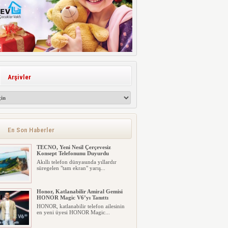
Arşivler
En Son Haberler
TECNO, Yeni Nesil Çerçevesiz
Konsept Telefonunu Duyurdu
Akıllı telefon dünyasında yıllardır
süregelen "tam ekran" yarış...
Honor, Katlanabilir Amiral Gemisi
HONOR Magic V6’yı Tanıttı
HONOR, katlanabilir telefon ailesinin
en yeni üyesi HONOR Magic...