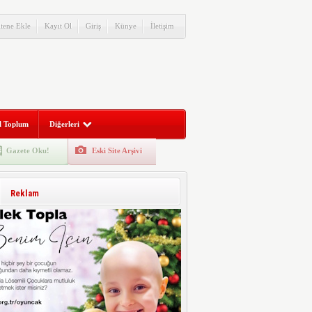
itene Ekle
Kayıt Ol
Giriş
Künye
İletişim
l Toplum
Diğerleri
Gazete Oku!
Eski Site Arşivi
Reklam