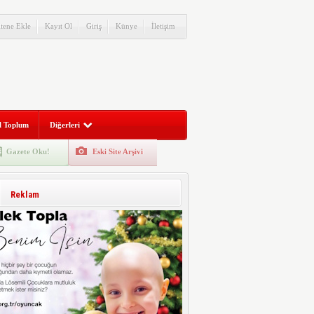
itene Ekle
Kayıt Ol
Giriş
Künye
İletişim
l Toplum
Diğerleri
Gazete Oku!
Eski Site Arşivi
Reklam