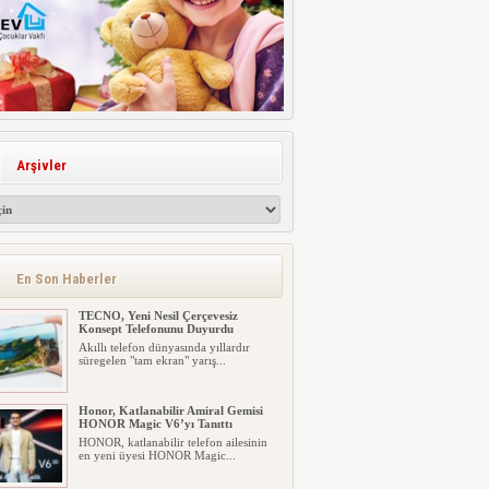
Arşivler
En Son Haberler
TECNO, Yeni Nesil Çerçevesiz
Konsept Telefonunu Duyurdu
Akıllı telefon dünyasında yıllardır
süregelen "tam ekran" yarış...
Honor, Katlanabilir Amiral Gemisi
HONOR Magic V6’yı Tanıttı
HONOR, katlanabilir telefon ailesinin
en yeni üyesi HONOR Magic...