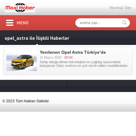
Normal Site
MENÜ
opel_astra ile İlişkili Haberler
Yenilenen Opel Astra Türkiye’de
11 Mayıs 2026 -
00:04
Sahip olduğu Alman teknolojisini en çağdaş tasarımlarla
buluşturan Opel, sınıfının en çok tercih edilen modellerinden
...
© 2023 Tüm Hakları Saklıdır .