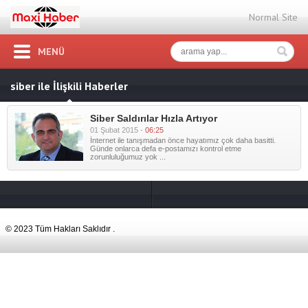
Normal Site
MENÜ
siber ile İlişkili Haberler
Siber Saldırılar Hızla Artıyor
01 Şubat 2015 -
06:25
İnternet ile tanışmadan önce hayatımız çok daha basitti.
Günde onlarca defa e-postamızı kontrol etme
zorunluluğumuz yok ...
© 2023 Tüm Hakları Saklıdır .