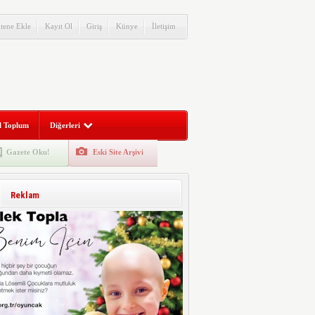
itene Ekle
Kayıt Ol
Giriş
Künye
İletişim
l Toplum
Diğerleri
Gazete Oku!
Eski Site Arşivi
Reklam