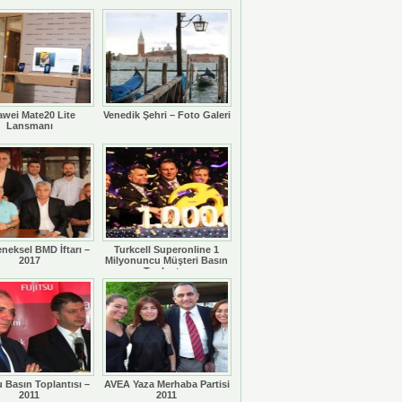
Dünya Sağlık Turizmi Konseyi
(GHTC), Temos International ile st...
Xiaomi SkyNomad Tanıtıldı
Xiaomi, düzenlediği Xiaomi
SkyNomad Teknoloji Lansmanı
kapsamın...
wei Mate20 Lite
Venedik Şehri – Foto Galeri
Lansmanı
Hem Süpürüyor Hem Kendini
Temizliyor: Qrevo Curv Serisi
Roborock, estetik tasarımı gelişmiş
temizlik teknolojileriyle b...
MediaMarkt Türkiye, Yeni
Mağazasını Sivas’ta Açtı
MediaMarkt Türkiye, mağaza
eneksel BMD İftarı –
Turkcell Superonline 1
yatırımlarına hız kesmeden devam
2017
Milyonuncu Müşteri Basın
edi...
Toplantısı
u Basın Toplantısı –
AVEA Yaza Merhaba Partisi
2011
2011