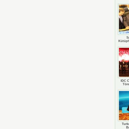
S
Kütüph
IDC C
Tör
Turkc
B