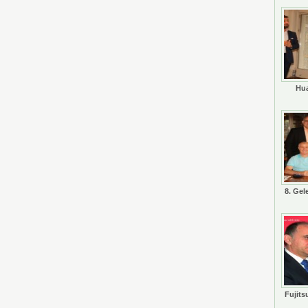
Hua
8. Gel
Fujits