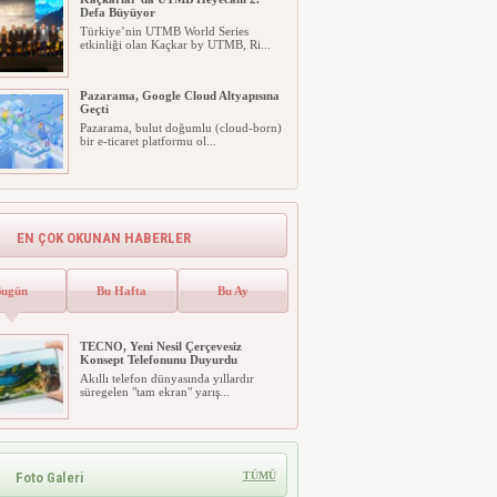
Defa Büyüyor
Türkiye’nin UTMB World Series
etkinliği olan Kaçkar by UTMB, Ri...
Pazarama, Google Cloud Altyapısına
Geçti
Pazarama, bulut doğumlu (cloud-born)
bir e-ticaret platformu ol...
Diploma Yetmiyor: Haliç Üniversitesi
“Aranan Mezun” Modelini Başlattı
Üniversite tercihinde gençlerin
EN ÇOK OKUNAN HABERLER
beklentileri değişirken, diploma ...
“ARKHE: Hafızanın Rahmi ve
Bugün
Bu Hafta
Bu Ay
Kadim Eşikler” Karma Sergisi Boho
Galeri’de Açıldı
Mersin, Adana ve İstanbul'da
TECNO, Yeni Nesil Çerçevesiz
üretimlerini sürdüren dört çağdaş ...
Konsept Telefonunu Duyurdu
Akıllı telefon dünyasında yıllardır
Fujifilm, Şipşak Fotoğraf Makinesi
süregelen "tam ekran" yarış...
instax mini 99’un Gümüş Rengini
Tanıttı
Fujifilm, üst segment analog şipşak
fotoğraf makinesi instax mi...
Foto Galeri
TÜMÜ
GHTC ve Temos International
Stratejik Ortaklık Kurdu