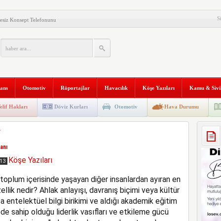
S
esiz Konsept Telefonunu
al Gemisi HONOR Magic V6’yı
ilişim Şirketi Araştırması”
anı 2. Defa Büyüyor
nans
Otomotiv
Röportajlar
Havacılık
Köşe Yazıları
Kamu & Sivi
tyapısına Geçti
niversitesi “Aranan Mezun”
elif Hakları
Döviz Kurları
Otomotiv
Hava Durumu
 ve Kadim Eşikler” Karma
r
ldı
Makinesi instax mini 99’un
anı
al Stratejik Ortaklık Kurdu
Köşe Yazıları
013
ı
ı toplum içerisinde yaşayan diğer insanlardan ayıran en
ellik nedir? Ahlak anlayışı, davranış biçimi veya kültür
 entelektüel bilgi birikimi ve aldığı akademik eğitim
 de sahip olduğu liderlik vasıfları ve etkileme gücü