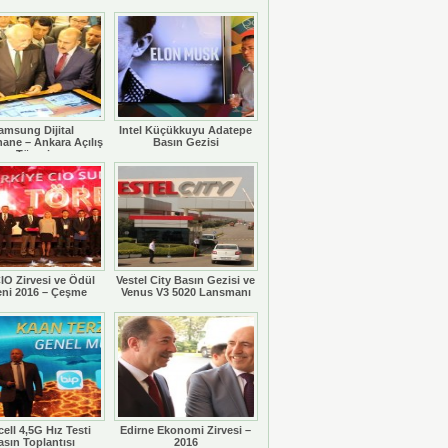
amsung Dijital
Intel Küçükkuyu Adatepe
ane – Ankara Açılış
Basın Gezisi
Töreni
IO Zirvesi ve Ödül
Vestel City Basın Gezisi ve
eni 2016 – Çeşme
Venus V3 5020 Lansmanı
ell 4,5G Hız Testi
Edirne Ekonomi Zirvesi –
asın Toplantısı
2016