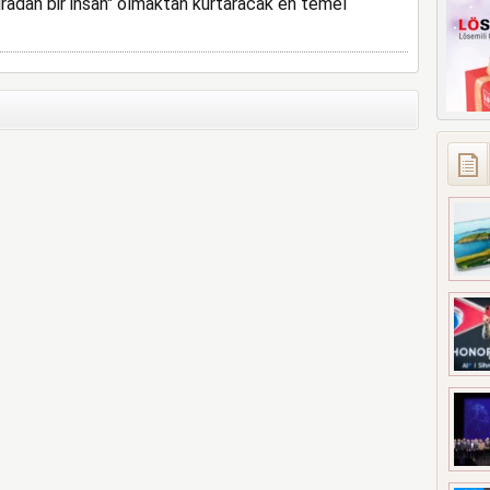
"sıradan bir insan" olmaktan kurtaracak en temel