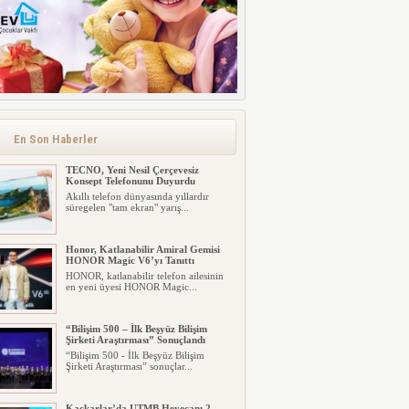
En Son Haberler
TECNO, Yeni Nesil Çerçevesiz
Konsept Telefonunu Duyurdu
Akıllı telefon dünyasında yıllardır
süregelen "tam ekran" yarış...
Honor, Katlanabilir Amiral Gemisi
HONOR Magic V6’yı Tanıttı
HONOR, katlanabilir telefon ailesinin
en yeni üyesi HONOR Magic...
“Bilişim 500 – İlk Beşyüz Bilişim
Şirketi Araştırması” Sonuçlandı
“Bilişim 500 - İlk Beşyüz Bilişim
Şirketi Araştırması” sonuçlar...
Kaçkarlar’da UTMB Heyecanı 2.