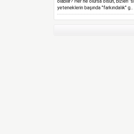
olabilir? Her ne olursa olsun, bizleri 
yeteneklerin başında "farkındalık" g...