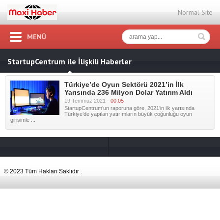
Normal Site
MENÜ
StartupCentrum ile İlişkili Haberler
Türkiye’de Oyun Sektörü 2021’in İlk
Yarısında 236 Milyon Dolar Yatırım Aldı
19 Temmuz 2021 -
00:05
StartupCentrum’un raporuna göre, 2021’in ilk yarısında
Türkiye’de yapılan yatırımların büyük çoğunluğu oyun
girişimle ...
© 2023 Tüm Hakları Saklıdır .