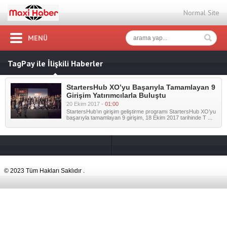
Normal Site
MENÜ
TagPay ile İlişkili Haberler
StartersHub XO’yu Başarıyla Tamamlayan 9
Girişim Yatırımcılarla Buluştu
20 Ekim 2017 -
01:00
StartersHub’ın girişim geliştirme programı StartersHub XO’yu
başarıyla tamamlayan 9 girişim, 18 Ekim 2017 tarihinde T ...
© 2023 Tüm Hakları Saklıdır .