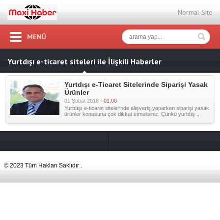
Normal Site
MENÜ
Yurtdışı e-ticaret siteleri ile İlişkili Haberler
Yurtdışı e-Ticaret Sitelerinde Siparişi Yasak
Ürünler
01 Şubat 2018 -
01:00
Yurtdışı e-ticaret sitelerinde alışveriş yaparken siparişi yasak
ürünler konusuna çok dikkat etmelisiniz. Çünkü yurtdış ...
© 2023 Tüm Hakları Saklıdır .