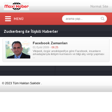
Normal Site
MENÜ
Zuckerberg ile İlişkili Haberler
Facebook Zamanları
01 Eylül 2009 -
06:25
Vikipedi, özgür ansiklopedi'ye göre Facebook, insanların
arkadaşlarıyla iletişim kurmasını ve bilgi alış verişi yapması
...
© 2023 Tüm Hakları Saklıdır .