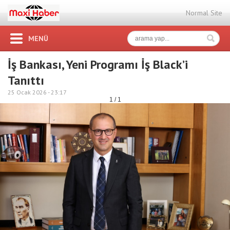
Normal Site
MENÜ
İş Bankası, Yeni Programı İş Black’i
Tanıttı
25 Ocak 2026 -
23:17
1 / 1