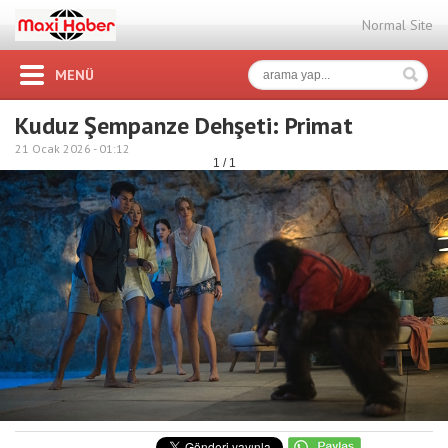
Normal Site
MENÜ
Kuduz Şempanze Dehşeti: Primat
21 Ocak 2026 -
01:12
1 / 1