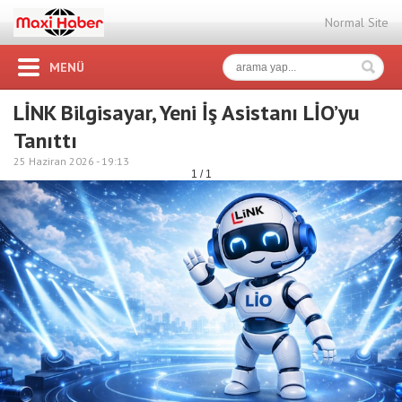
Normal Site
MENÜ
LİNK Bilgisayar, Yeni İş Asistanı LİO’yu
Tanıttı
25 Haziran 2026 -
19:13
1 / 1