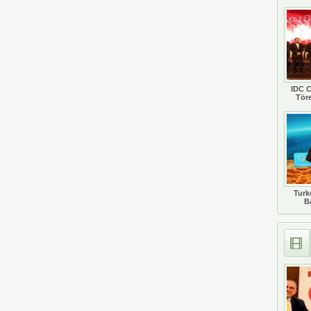
IDC C
Tör
Turkc
B