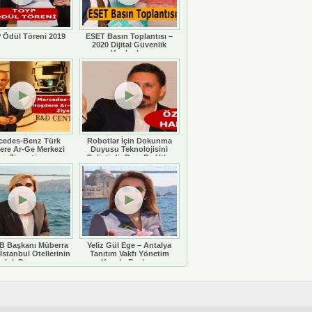
 Ödül Töreni 2019
ESET Basın Toplantısı –
2020 Dijital Güvenlik
Yazılımları
cedes-Benz Türk
Robotlar İçin Dokunma
ere Ar-Ge Merkezi
Duyusu Teknolojisini
Ziyareti
Geliştirdi: Doç. Dr. Utku
Büyükşahin
 Başkanı Müberra
Yeliz Gül Ege – Antalya
İstanbul Otellerinin
Tanıtım Vakfı Yönetim
luluk Durumunu
Kurulu Başkanı
eğerlendiriyor