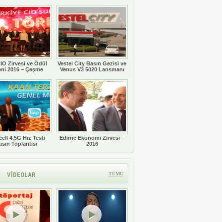
Töreni
IO Zirvesi ve Ödül
Vestel City Basın Gezisi ve
eni 2016 – Çeşme
Venus V3 5020 Lansmanı
ell 4,5G Hız Testi
Edirne Ekonomi Zirvesi –
asın Toplantısı
2016
VİDEOLAR
TÜMÜ