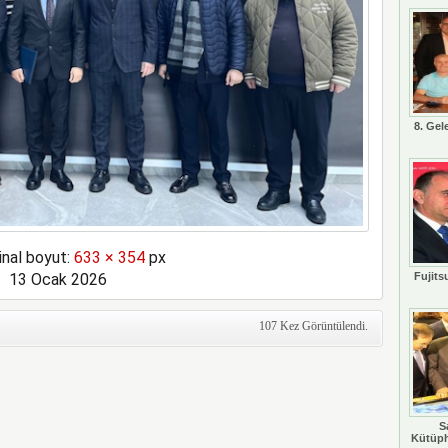
8. Gel
inal boyut:
633 × 354
px
13 Ocak 2026
Fujits
107 Kez Görüntülendi.
S
Kütüph