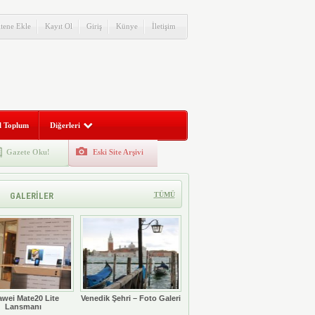
itene Ekle
Kayıt Ol
Giriş
Künye
İletişim
l Toplum
Diğerleri
Gazete Oku!
Eski Site Arşivi
GALERİLER
TÜMÜ
wei Mate20 Lite
Venedik Şehri – Foto Galeri
Lansmanı