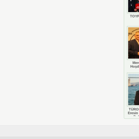
TOYP
Mer
Hoşd
TÜROB
Eresin 
Do
D