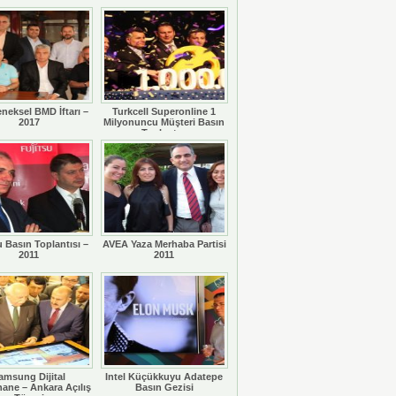
eneksel BMD İftarı –
Turkcell Superonline 1
2017
Milyonuncu Müşteri Basın
Toplantısı
u Basın Toplantısı –
AVEA Yaza Merhaba Partisi
2011
2011
amsung Dijital
Intel Küçükkuyu Adatepe
ane – Ankara Açılış
Basın Gezisi