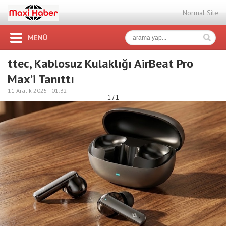
Normal Site
MENÜ
ttec, Kablosuz Kulaklığı AirBeat Pro
Max’i Tanıttı
11 Aralık 2025 -
01:32
1 / 1