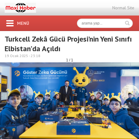
Normal Site
MENÜ
Turkcell Zekâ Gücü Projesi’nin Yeni Sınıfı
Elbistan’da Açıldı
19 Ocak 2025 -
23:18
1 / 1