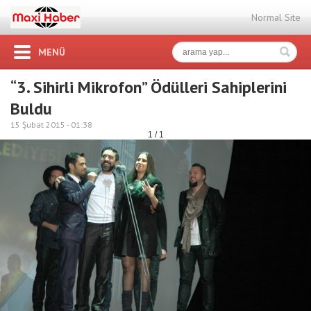
Normal Site
MENÜ
“3. Sihirli Mikrofon” Ödülleri Sahiplerini
Buldu
15 Şubat 2015 -
01:38
1 / 1