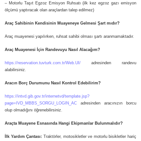
– Motorlu Taşıt Egzoz Emisyon Ruhsatı (ilk kez egzoz gazı emisyon
ölçümü yaptıracak olan araçlardan talep edilmez)
Araç Sahibinin Kendisinin Muayeneye Gelmesi Şart mıdır?
Araç muayenesi yapılırken, ruhsat sahibi olması şartı aranmamaktadır.
Araç Muayenesi İçin Randevuyu Nasıl Alacağım?
https://reservation.tuvturk.com.tr/Web.UI/
adresinden randevu
alabilirsiniz.
Aracın Borç Durumunu Nasıl Kontrol Edebilirim?
https://intvd.gib.gov.tr/internetvd/template.jsp?
page=IVD_MBBS_SORGU_LOGIN_AC
adresinden aracınızın borcu
olup olmadığını öğrenebilirsiniz.
Araçta Muayene Esnasında Hangi Ekipmanlar Bulunmalıdır?
İlk Yardım Çantası:
Traktörler, motosikletler ve motorlu bisikletler hariç