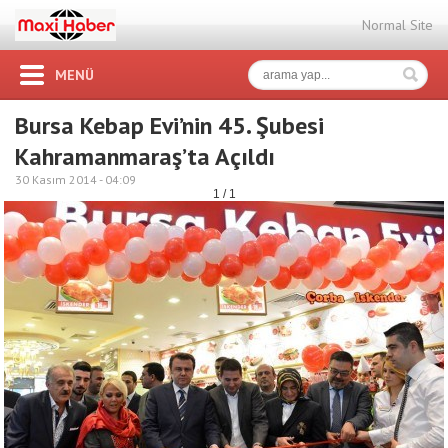
Normal Site
MENÜ
Bursa Kebap Evi’nin 45. Şubesi
Kahramanmaraş’ta Açıldı
30 Kasım 2014 -
04:09
1 / 1