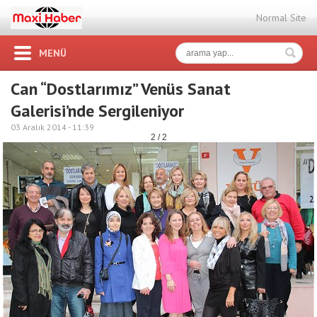
Normal Site
MENÜ
Can “Dostlarımız” Venüs Sanat
Galerisi’nde Sergileniyor
03 Aralık 2014 -
11:39
2 / 2