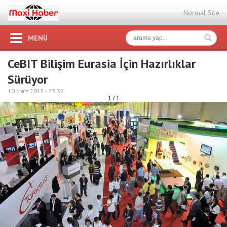
Normal Site
MENÜ
CeBIT Bilişim Eurasia İçin Hazırlıklar
Sürüyor
10 Mart 2015 -
23:32
1 / 1