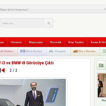
S
ilişim Şirketi Araştırması”
anı 2. Defa Büyüyor
tyapısına Geçti
niversitesi “Aranan Mezun”
nans
Otomotiv
Röportajlar
Havacılık
Köşe Yazıları
Kamu & Sivi
 ve Kadim Eşikler” Karma
ldı
Makinesi instax mini 99’un
elif Hakları
Döviz Kurları
Otomotiv
Hava Durumu
al Stratejik Ortaklık Kurdu
W i3 ve BMW i8 Görücüye Çıktı
ı
2 / 2
ni Temizliyor: Qrevo Curv
Mağazasını Sivas’ta Açtı
Hua