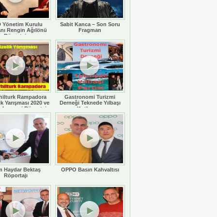
 Yönetim Kurulu
Sabit Kanca – Son Soru
nı Rengin Ağılönü
Fragman
Röportajı
hilturk Rampadora
Gastronomi Turizmi
ik Yarışması 2020 ve
Derneği Teknede Yılbaşı
 Legaspi Röportajı
Kutlaması
 Haydar Bektaş
OPPO Basın Kahvaltısı
Röportajı