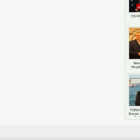
TOYP
Mer
Hoşd
TÜROB
Eresin 
Do
D