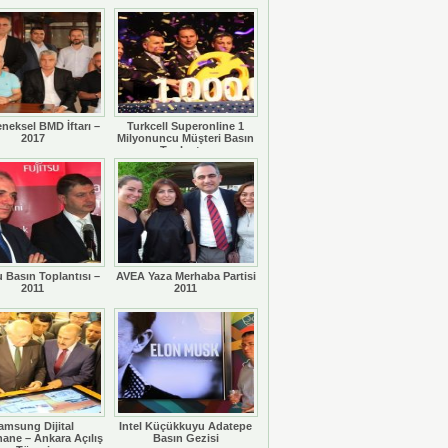
eneksel BMD İftarı –
Turkcell Superonline 1
2017
Milyonuncu Müşteri Basın
Toplantısı
u Basın Toplantısı –
AVEA Yaza Merhaba Partisi
2011
2011
amsung Dijital
Intel Küçükkuyu Adatepe
ane – Ankara Açılış
Basın Gezisi