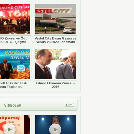
Töreni
IO Zirvesi ve Ödül
Vestel City Basın Gezisi ve
eni 2016 – Çeşme
Venus V3 5020 Lansmanı
ell 4,5G Hız Testi
Edirne Ekonomi Zirvesi –
asın Toplantısı
2016
VİDEOLAR
TÜMÜ