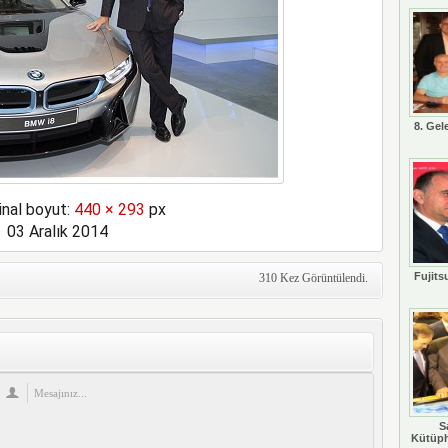
8. Gel
inal boyut:
440 × 293
px
03 Aralık 2014
Fujits
310 Kez Görüntülendi.
S
Kütüph