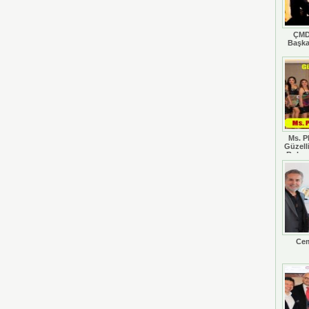
ÇMD
Başka
Ms. P
Güzell
Rohan
Cem