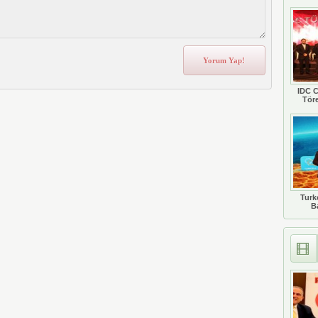
IDC C
Tör
Turkc
B