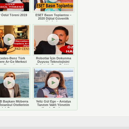
 Ödül Töreni 2019
ESET Basın Toplantısı –
2020 Dijital Güvenlik
Yazılımları
cedes-Benz Türk
Robotlar İçin Dokunma
ere Ar-Ge Merkezi
Duyusu Teknolojisini
Ziyareti
Geliştirdi: Doç. Dr. Utku
Büyükşahin
 Başkanı Müberra
Yeliz Gül Ege – Antalya
İstanbul Otellerinin
Tanıtım Vakfı Yönetim
luluk Durumunu
Kurulu Başkanı
eğerlendiriyor