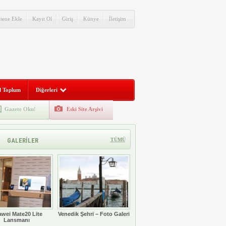
itene Ekle
Kayıt Ol
Giriş
Künye
İletişim
l Toplum
Diğerleri
Gazete Oku!
Eski Site Arşivi
GALERİLER
TÜMÜ
wei Mate20 Lite
Venedik Şehri – Foto Galeri
Lansmanı