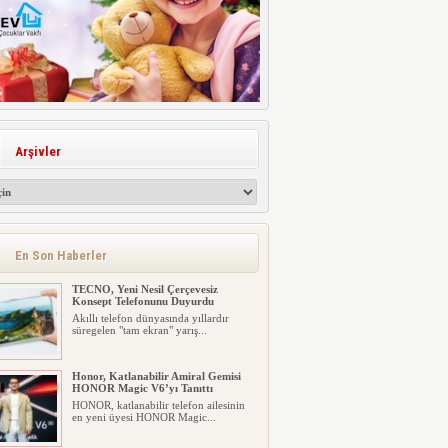
Arşivler
En Son Haberler
TECNO, Yeni Nesil Çerçevesiz
Konsept Telefonunu Duyurdu
Akıllı telefon dünyasında yıllardır
süregelen "tam ekran" yarış...
Honor, Katlanabilir Amiral Gemisi
HONOR Magic V6’yı Tanıttı
HONOR, katlanabilir telefon ailesinin
en yeni üyesi HONOR Magic...