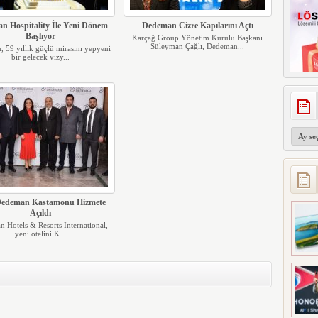
n Hospitality İle Yeni Dönem
Dedeman Cizre Kapılarını Açtı
Başlıyor
Karçağ Group Yönetim Kurulu Başkanı
Süleyman Çağlı, Dedeman...
 59 yıllık güçlü mirasını yepyeni
bir gelecek vizy...
Arşivler
Dedeman Kastamonu Hizmete
Açıldı
 Hotels & Resorts International,
yeni otelini K...