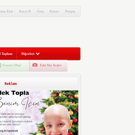
itene Ekle
Kayıt Ol
Giriş
Künye
İletişim
l Toplum
Diğerleri
Gazete Oku!
Eski Site Arşivi
Reklam