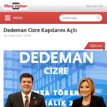
Normal Site
MENÜ
Dedeman Cizre Kapılarını Açtı
04 Ocak 2023 -
00:04
Eğlence