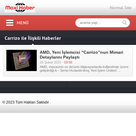
Normal Site
MENÜ
Carrizo ile İlişkili Haberler
AMD, Yeni İşlemcisi “Carrizo”nun Mimari
Detaylarını Paylaştı
26 Şubat 2015 -
03:56
AMD, masaüstü ve dizüstü bilgisayarlarda kullanılmak üzere
geliştirdiği A – Serisi Hızlandırılmış Yeni İşlem Ünitesi’ ...
© 2023 Tüm Hakları Saklıdır .