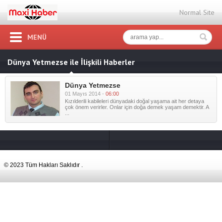
Normal Site
MENÜ
Dünya Yetmezse ile İlişkili Haberler
Dünya Yetmezse
01 Mayıs 2014 -
06:00
Kızılderili kabileleri dünyadaki doğal yaşama ait her detaya
çok önem verirler. Onlar için doğa demek yaşam demektir. A
...
© 2023 Tüm Hakları Saklıdır .