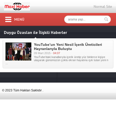
Normal Site
MENÜ
Duygu Özaslan ile İlişkili Haberler
YouTube’un Yeni Nesil İçerik Üreticileri
Hayranlarıyla Buluştu
09 Mart 2015 -
04:07
YouTube’daki kanallarıyla içerik üretip yüz binlerce kişiye
ulaşarak günümüzün çoklu ekran hayatına ışık tutan yeni n
...
© 2023 Tüm Hakları Saklıdır .