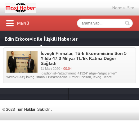
Normal Site
MENÜ
Edin Erkocevic ile İlişkili Haberler
İsveçli Firmalar, Türk Ekonomisine Son 5
Yılda 47.3 Milyar TL’lik Katma Değer
Sağladı
11 Mart 2020 -
00:04
[caption id="attachment_41324" align="aligncenter"
width="633"] İsveç İstanbul Başkonsolosu Peter Ericson, İsveç Ticare ...
© 2023 Tüm Hakları Saklıdır .