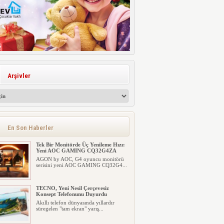
Arşivler
En Son Haberler
Tek Bir Monitörde Üç Yenileme Hızı:
Yeni AOC GAMING CQ32G4ZA
AGON by AOC, G4 oyuncu monitörü
serisini yeni AOC GAMING CQ32G4...
TECNO, Yeni Nesil Çerçevesiz
Konsept Telefonunu Duyurdu
Akıllı telefon dünyasında yıllardır
süregelen "tam ekran" yarış...