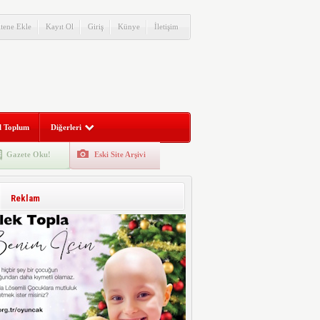
itene Ekle
Kayıt Ol
Giriş
Künye
İletişim
l Toplum
Diğerleri
Gazete Oku!
Eski Site Arşivi
Reklam