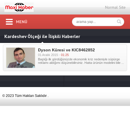
Normal Site
MENÜ
Kardeshev Ölçeği ile İlişkili Haberler
Dyson Küresi ve KIC8462852
01 Aralık 2015 -
01:25
Başlığı ilk gördüğünüzde ekonomik kriz nedeniyle süpürge
reklamı aldığımı düşünebilirsiniz. Hatta ürünün modelini bile ...
© 2023 Tüm Hakları Saklıdır .