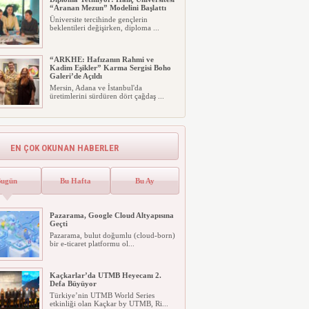
“Aranan Mezun” Modelini Başlattı
Üniversite tercihinde gençlerin
beklentileri değişirken, diploma ...
“ARKHE: Hafızanın Rahmi ve
Kadim Eşikler” Karma Sergisi Boho
Galeri’de Açıldı
Mersin, Adana ve İstanbul'da
üretimlerini sürdüren dört çağdaş ...
Fujifilm, Şipşak Fotoğraf Makinesi
instax mini 99’un Gümüş Rengini
Tanıttı
EN ÇOK OKUNAN HABERLER
Fujifilm, üst segment analog şipşak
fotoğraf makinesi instax mi...
GHTC ve Temos International
Bugün
Bu Hafta
Bu Ay
Stratejik Ortaklık Kurdu
Dünya Sağlık Turizmi Konseyi
(GHTC), Temos International ile st...
Pazarama, Google Cloud Altyapısına
Geçti
Pazarama, bulut doğumlu (cloud-born)
Xiaomi SkyNomad Tanıtıldı
bir e-ticaret platformu ol...
Xiaomi, düzenlediği Xiaomi
SkyNomad Teknoloji Lansmanı
kapsamın...
Kaçkarlar’da UTMB Heyecanı 2.
Defa Büyüyor
Türkiye’nin UTMB World Series
Hem Süpürüyor Hem Kendini
etkinliği olan Kaçkar by UTMB, Ri...
Temizliyor: Qrevo Curv Serisi