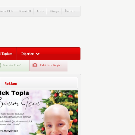
itene Ekle
Kayıt Ol
Giriş
Künye
İletişim
l Toplum
Diğerleri
Gazete Oku!
Eski Site Arşivi
Reklam