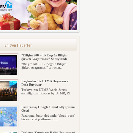
En Son Haberler
“Bilişim 500 – İlk Beşyüz Bilişim
Şirketi Araştırması” Sonuçlandı
“Bilişim 500 - İlk Beşyüz Bilişim
Şirketi Araştırması” sonuçlar...
Kaçkarlar’da UTMB Heyecanı 2.
Defa Büyüyor
Türkiye’nin UTMB World Series
etkinliği olan Kaçkar by UTMB, Ri...
Pazarama, Google Cloud Altyapısına
Geçti
Pazarama, bulut doğumlu (cloud-born)
bir e-ticaret platformu ol...
Diploma Yetmiyor: Haliç Üniversitesi