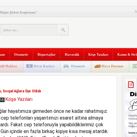
S
ilişim Şirketi Araştırması”
anı 2. Defa Büyüyor
tyapısına Geçti
niversitesi “Aranan Mezun”
nans
Otomotiv
Röportajlar
Havacılık
Köşe Yazıları
Kamu & Sivi
 ve Kadim Eşikler” Karma
ldı
Makinesi instax mini 99’un
elif Hakları
Döviz Kurları
Otomotiv
Hava Durumu
al Stratejik Ortaklık Kurdu
ı
tı, Sosyal Ağlara Üye Olduk
ni Temizliyor: Qrevo Curv
Köşe Yazıları
018
Mağazasını Sivas’ta Açtı
lar hayatımıza girmeden önce ne kadar rahatmışız.
k cep telefonları yaşantımızı esaret altına almaya
ardı. Fakat cep telefonuyla yapabildiklerimiz çok
. Gün içinde en fazla birkaç kişiye kısa mesaj atardık.