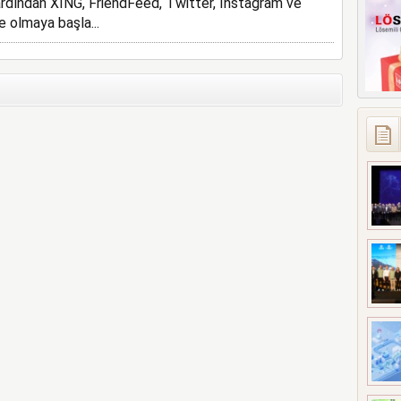
ardından XING, FriendFeed, Twitter, Instagram ve
e olmaya başla...