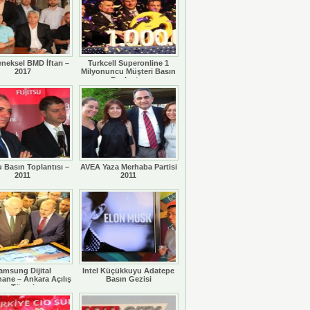
eneksel BMD İftarı –
Turkcell Superonline 1
2017
Milyonuncu Müşteri Basın
Toplantısı
u Basın Toplantısı –
AVEA Yaza Merhaba Partisi
2011
2011
amsung Dijital
Intel Küçükkuyu Adatepe
ane – Ankara Açılış
Basın Gezisi
Töreni