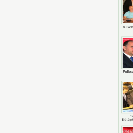
8. Gel
Fujits
S
Kütüph