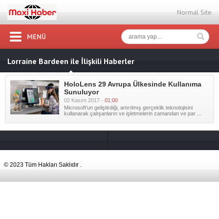
Normal Site
MENÜ
Lorraine Bardeen ile İlişkili Haberler
HoloLens 29 Avrupa Ülkesinde Kullanıma
Sunuluyor
02 Kasım 2017 -
01:00
Microsoft’un geliştirdiği, artırılmış gerçeklik teknolojisini
kullanarak çalışanların ve işletmelerin zamandan ve par ...
© 2023 Tüm Hakları Saklıdır .