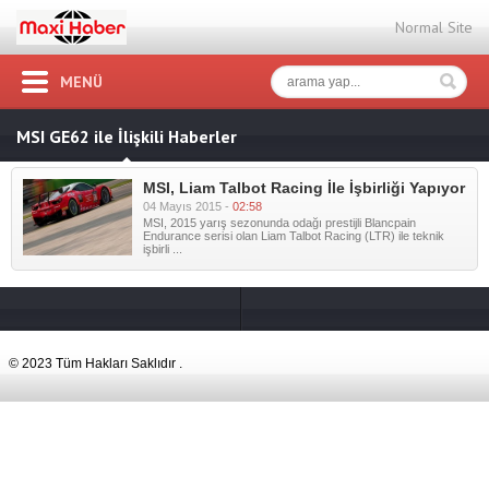
Normal Site
MENÜ
MSI GE62 ile İlişkili Haberler
MSI, Liam Talbot Racing İle İşbirliği Yapıyor
04 Mayıs 2015 -
02:58
MSI, 2015 yarış sezonunda odağı prestijli Blancpain
Endurance serisi olan Liam Talbot Racing (LTR) ile teknik
işbirli ...
© 2023 Tüm Hakları Saklıdır .