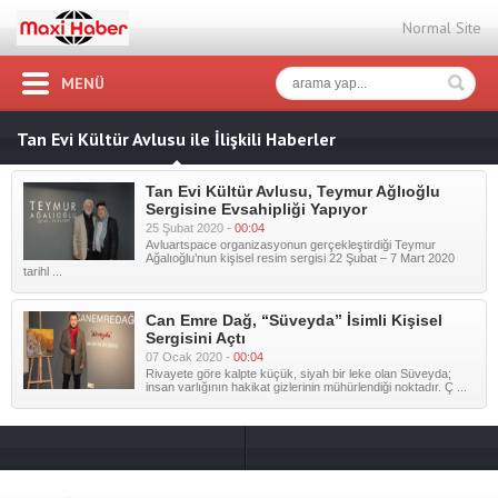
Normal Site
MENÜ
Tan Evi Kültür Avlusu ile İlişkili Haberler
Tan Evi Kültür Avlusu, Teymur Ağlıoğlu
Sergisine Evsahipliği Yapıyor
25 Şubat 2020 -
00:04
Avluartspace organizasyonun gerçekleştirdiği Teymur
Ağalıoğlu’nun kişisel resim sergisi 22 Şubat – 7 Mart 2020
tarihl ...
Can Emre Dağ, “Süveyda” İsimli Kişisel
Sergisini Açtı
07 Ocak 2020 -
00:04
Rivayete göre kalpte küçük, siyah bir leke olan Süveyda;
insan varlığının hakikat gizlerinin mühürlendiği noktadır. Ç ...