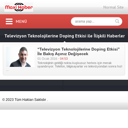
Normal Site
MENÜ
Televizyon Teknolojilerine Doping Etkisi ile İlişkili Haberler
“Televizyon Teknolojilerine Doping Etkisi”
İle Bakış Açınız Değişecek
01 Ocak 2016 -
04:53
Teknolojinin geldiği nokta kuşkusuz herkes için merak
uyandırıyor. Telefon, bilgisayarlar ve televizyondan sonra hızl
...
© 2023 Tüm Hakları Saklıdır .