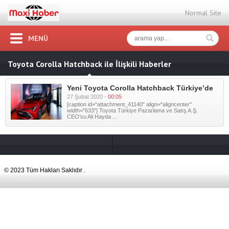
Normal Site
MENÜ
Toyota Corolla Hatchback ile İlişkili Haberler
Yeni Toyota Corolla Hatchback Türkiye’de
27 Şubat 2020 -
00:05
[caption id="attachment_41140" align="aligncenter"
width="633"] Toyota Türkiye Pazarlama ve Satış A.Ş.
CEO’su Ali Hayda ...
© 2023 Tüm Hakları Saklıdır .