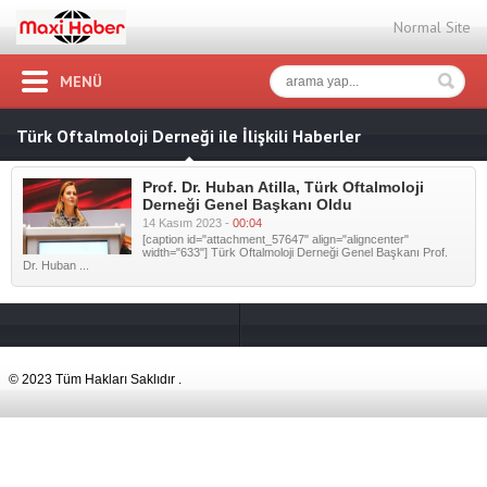
Normal Site
MENÜ
Türk Oftalmoloji Derneği ile İlişkili Haberler
Prof. Dr. Huban Atilla, Türk Oftalmoloji
Derneği Genel Başkanı Oldu
14 Kasım 2023 -
00:04
[caption id="attachment_57647" align="aligncenter"
width="633"] Türk Oftalmoloji Derneği Genel Başkanı Prof.
Dr. Huban ...
© 2023 Tüm Hakları Saklıdır .