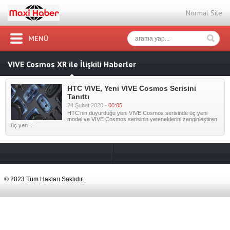
Normal Site
MENÜ
VIVE Cosmos XR ile İlişkili Haberler
HTC VIVE, Yeni VIVE Cosmos Serisini
Tanıttı
24 Şubat 2020 -
00:05
HTC’nin duyurduğu yeni VIVE Cosmos serisinde üç yeni
model ve VIVE Cosmos serisinin yeteneklerini zenginleştiren
üç yen ...
© 2023 Tüm Hakları Saklıdır .