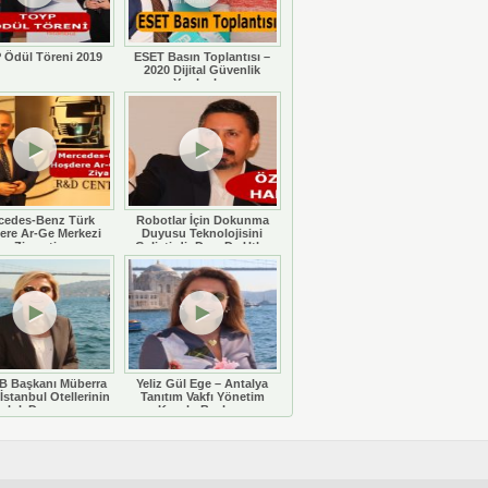
 Ödül Töreni 2019
ESET Basın Toplantısı –
2020 Dijital Güvenlik
Yazılımları
cedes-Benz Türk
Robotlar İçin Dokunma
ere Ar-Ge Merkezi
Duyusu Teknolojisini
Ziyareti
Geliştirdi: Doç. Dr. Utku
Büyükşahin
 Başkanı Müberra
Yeliz Gül Ege – Antalya
İstanbul Otellerinin
Tanıtım Vakfı Yönetim
luluk Durumunu
Kurulu Başkanı
eğerlendiriyor