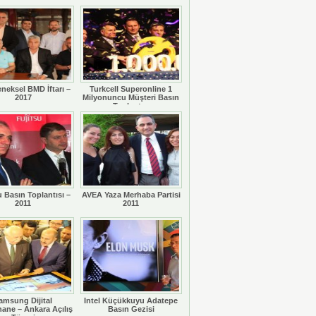
eneksel BMD İftarı –
Turkcell Superonline 1
2017
Milyonuncu Müşteri Basın
Toplantısı
u Basın Toplantısı –
AVEA Yaza Merhaba Partisi
2011
2011
amsung Dijital
Intel Küçükkuyu Adatepe
ane – Ankara Açılış
Basın Gezisi