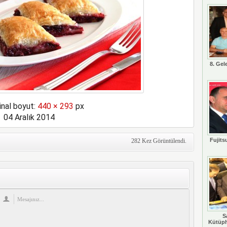
8. Gel
inal boyut:
440 × 293
px
04 Aralık 2014
Fujits
282 Kez Görüntülendi.
S
Kütüph