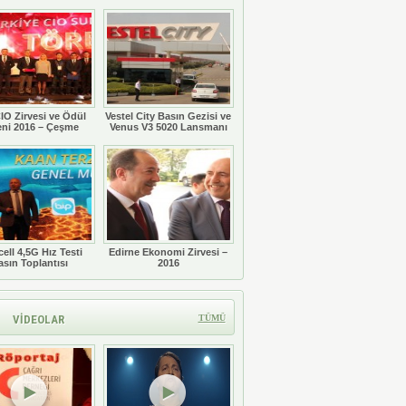
Töreni
IO Zirvesi ve Ödül
Vestel City Basın Gezisi ve
eni 2016 – Çeşme
Venus V3 5020 Lansmanı
ell 4,5G Hız Testi
Edirne Ekonomi Zirvesi –
asın Toplantısı
2016
VİDEOLAR
TÜMÜ