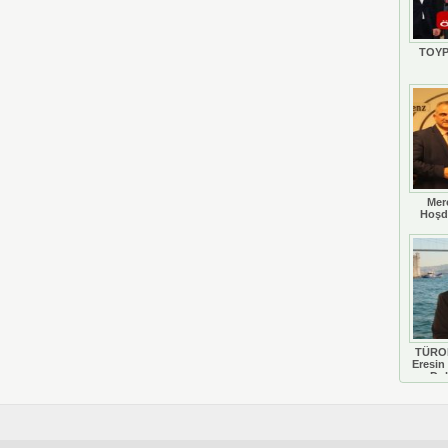
TOYP
Mer
Hoşd
TÜROB
Eresin 
Do
D