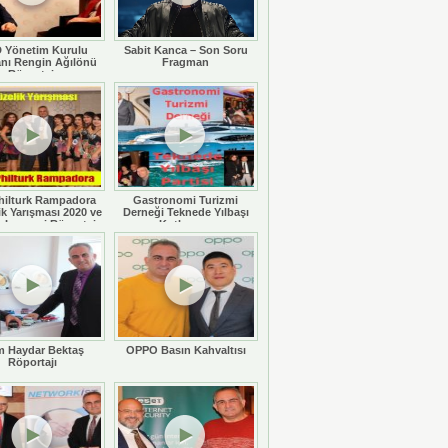
 Yönetim Kurulu
Sabit Kanca – Son Soru
nı Rengin Ağılönü
Fragman
Röportajı
hilturk Rampadora
Gastronomi Turizmi
ik Yarışması 2020 ve
Derneği Teknede Yılbaşı
 Legaspi Röportajı
Kutlaması
 Haydar Bektaş
OPPO Basın Kahvaltısı
Röportajı