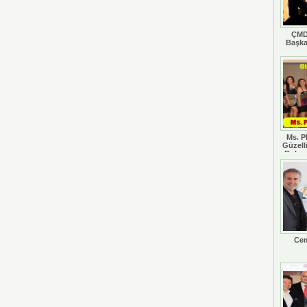
ÇMD
Başka
Ms. P
Güzell
Rohan
Cem