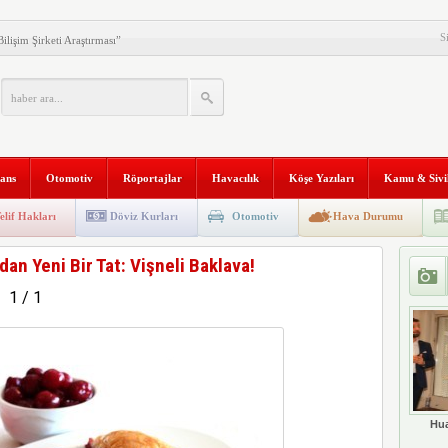
S
ilişim Şirketi Araştırması”
anı 2. Defa Büyüyor
tyapısına Geçti
niversitesi “Aranan Mezun”
nans
Otomotiv
Röportajlar
Havacılık
Köşe Yazıları
Kamu & Sivi
 ve Kadim Eşikler” Karma
ldı
Makinesi instax mini 99’un
elif Hakları
Döviz Kurları
Otomotiv
Hava Durumu
al Stratejik Ortaklık Kurdu
an Yeni Bir Tat: Vişneli Baklava!
ı
1 / 1
ni Temizliyor: Qrevo Curv
Mağazasını Sivas’ta Açtı
Hua