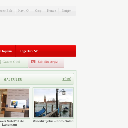
itene Ekle
Kayıt Ol
Giriş
Künye
İletişim
l Toplum
Diğerleri
Gazete Oku!
Eski Site Arşivi
GALERİLER
TÜMÜ
wei Mate20 Lite
Venedik Şehri – Foto Galeri
Lansmanı