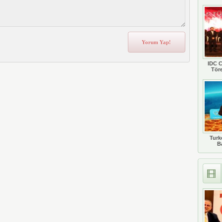
IDC C
Tör
Turkc
B